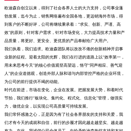
欧迪森自创立以来，得到了社会各界人士的大力支持，公司事业蓬
勃发展，迄今为止，销售网络遍布全国各地，更远销海外市场，得
到客户的不断好评，公司将继续秉承着：“求实、创新、严谨、高
效”的原则，针对客户需求，针对市场变化，大力提高技术力量和产
品质量，将更好、更安全、更优质的产品奉献给广大用户。
我们执着，我们追求。欧迪森团队将以孜孜不倦的创新精神开启事
业新的征程。迎着太阳的光辉，我们在行进的道路上以“效率第一，
用未来思考今天”的核心价值观登高望远，恪守“同声相应、善气迎
人”的企业道德观，创造外部人脉和谐与内部管控严格的企业环境，
为公司的前行提供不竭的动能。
时代在前进，市场在变化，企业在发展。把握发展大势，和着时代
节拍，我们推行“板块化、集约化、程式化、信息化”管理，做强实
力，做优企业，以实现公司高质量可持续发展。
我们常怀感激之心，正是因为有了社会各界朋友的支持和关爱，我
们才有今天的成就和自信，前行的步履才因此越走越坚实、越走越
有力。在此，我诚偕公司全体员工，向给予欧迪森热忱支持和友好