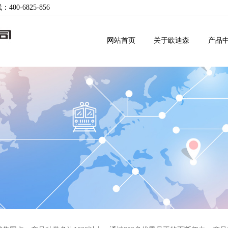
-6825-856
网站首页
关于欧迪森
产品
公司新闻
企业文化
售后工单
企业团队
国内贸易
行业动态
荣誉资质
常见故障
人才发展
国际贸易
展会信息
组织机构
下载中心
人才招聘
视频中心
研发中心