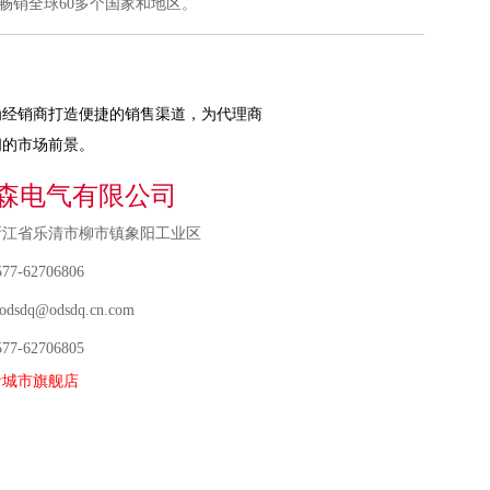
畅销全球60多个国家和地区。
为经销商打造便捷的销售渠道，为代理商
阔的市场前景。
森电气有限公司
浙江省乐清市柳市镇象阳工业区
7-62706806
odsdq@odsdq.cn.com
7-62706805
舰店
看城市旗舰店
地址：浙江省
电话：+86-0577-
6
邮箱：odsdq@odsdq.cn.com
传真：+86-
706805