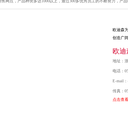
售网点，产品种类多达1000以上，通过300多优秀员工的不断努力，产品
欧迪森
创造广
欧迪
地址：
电话：057
E-mail：
传真：057
浙江旗
点击查
6270680
0577-62