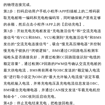
的物理连接完成。
第
2步：扫码启动
用户手机小程序
/APP扫描桩上的二维码获
取充电桩唯一编码和充电枪编码等，同时确保账户里有足够
的余额，然后点击小程序/APP上的【启动充电】。
第
3步：开始充电
充电桩发送
“充电激活信号”和“交流充电连
接信号”给VCU和BMS。VCU检测到“充电激活信号”和BMS
发出的“交流充电连接信号”，吸合“慢充高压继电器”并控制
慢充电子锁执行“闭锁逻辑”。BMS通过CP回路电压检测车
端枪头是否插接良好，并通过检测CC回路阻值识别“电缆的
额定容量”，通过检测CP回路的PWM信号确认交流充电桩的
最大供电电流，BMS将前两者与OBC发送的“额定输入电流
值”进行取小设定为OBC的“最大允许输入电流值”设定车载
充电机输入电流，并将充电电压及充电电流信息发送OBC。
BMS吸合充电继电器，并通过CAN报文发送“车载充电机控
制命令”，OBC收到后启动充电。
第
4步：停止充电
结束充电，把枪放回枪座。