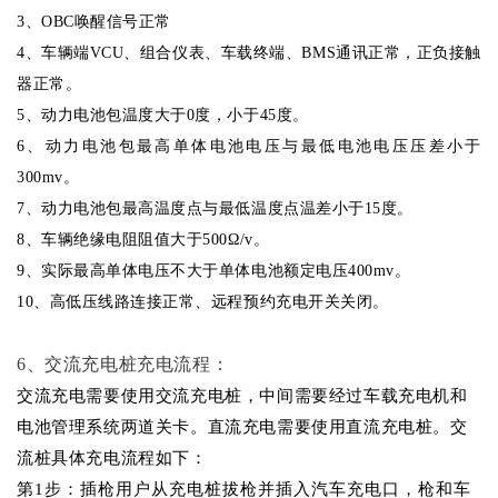
3、
OBC唤醒信号正常
4、
车辆端
VCU、组合仪表、车载终端、BMS通讯正常，正负接触
器正常。
5、
动力电池包温度大于
0度，小于45度。
6、
动力电池包最高单体电池电压与最低电池电压压差小于
300mv。
7、
动力电池包最高温度点与最低温度点温差小于
15度。
8、
车辆绝缘电阻阻值大于
500Ω/v。
9、
实际最高单体电压不大于单体电池额定电压
400mv。
10、
高低压线路连接正常、远程预约充电开关关闭。
6
、
交流充电桩
充电流程：
交流充电需要使用交流充电桩，中间需要经过车载充电机和
电池管理系统两道关卡。直流充电需要使用直流充电桩。交
流桩具体充电流程如下：
第
1步：插枪
用户从充电桩拔枪并插入汽车充电口，枪和车