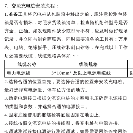
7、交流充电桩
安装流程：
1.准备工具
将充电桩从包装箱中移出之前，应注意检测包装
箱是否有损坏，对照发货装箱清单，检查随机附件型号是否
齐全、正确。如发现附件缺少或型号不符，应及时做好现场
记录，并立即与制造商联系。同时需要准备的工具有：万用
表、电钻、绝缘扳手、压线钳和斜口钳等，在完成以上工作
后还需要线缆，线缆规格具体如下：
线缆名称
线缆规格
电力电源线
3*
10
mm² 及以上电源电缆线
2.
选择合适的位置
首先，要选择合适的位置来安装充电桩。
最好选择离电源近、停车位方便的地方。
3.
确定电源接口
根据交流充电桩的功率和电压确定电源接口
的类型和参数，并选择合适的电源接口。
4.
固定底座
使用膨胀螺栓将底座固定在地面上。
5.
接线
按照交流充电桩的接线图，将充电桩与电源连接。
6.
调试测试
连接电源进行测试调试，如果需要网络连接网络