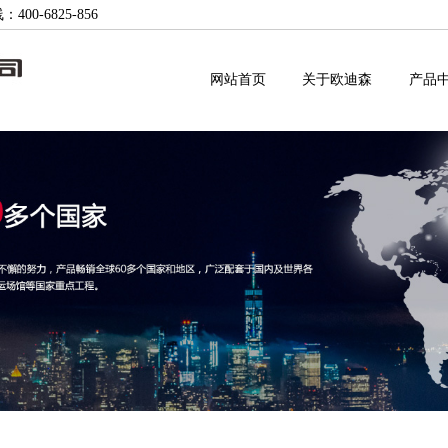
-6825-856
网站首页
关于欧迪森
产品
公司新闻
企业文化
售后工单
企业团队
国内贸易
行业动态
荣誉资质
常见故障
人才发展
国际贸易
展会信息
组织机构
下载中心
人才招聘
视频中心
研发中心