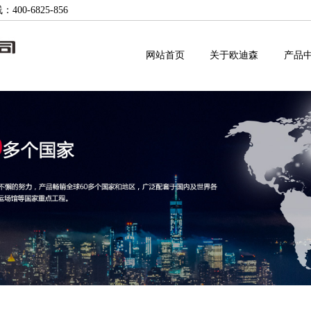
-6825-856
网站首页
关于欧迪森
产品
公司新闻
企业文化
售后工单
企业团队
国内贸易
行业动态
荣誉资质
常见故障
人才发展
国际贸易
展会信息
组织机构
下载中心
人才招聘
视频中心
研发中心